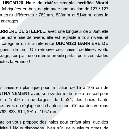
, 
UBCM120 Haie de rivière steeple certifiée World 
 fabriquées en bois de pin avec une section de 127 / 127 
hauteurs différentes : 762mm, 838mm et 914mm, dans la 
 ancrages. 
RRIÈRE DE STEEPLE, 
avec une longueur de 3,96m elle 
notre haie de rivière, elle est réglable à trois niveau et 
atégorie on a la référence 
UBCM123 BARRIÈRE DE 
ngueur de 5m. On retrouve ces haies, certifiées world 
ncrage, sur platine ou même mobile parfait pour vos stades 
outes la France !
aies en plastique pour l'initiation de 15 à 105 cm de 
ENTRAINEMENT
 avec son système de bille à ressort pour 
5 à 1m00 et une largeur de 0m94, des haies haute 
ics avec un réglage de la hauteur contrôlé par des verrous 
 762, 838, 914, 991 et 1067 mm. 
mme on vous propose des haies pour enfant ainsi que des 
laire ! Nous disposons, bien sûr, de plusieurs types de 