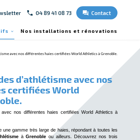
wsletter
04 89 41 08 73
Contact
ifs
Nos installations et rénovations
tisme avec nos différentes haies certifiées World Athletics à Grenoble.
des d’athlétisme avec nos
es certifiées World
oble.
avec nos différentes haies certifiées World Athletics à 
e une gamme très large de haies, répondant à toutes les 
thlétisme 
à 
Grenoble 
ou ailleurs. Découvrez nos trois 