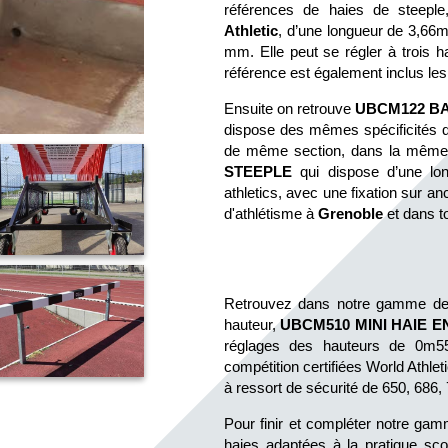
références de haies de steeple
Athletic
, d’une longueur de 3,66m
mm. Elle peut se régler à trois 
référence est également inclus les
Ensuite on retrouve 
UBCM122 BA
dispose des mêmes spécificités que 
de même section, dans la même c
STEEPLE 
qui dispose d’une lo
athletics, avec une fixation sur a
d'athlétisme à 
Grenoble 
et dans t
Retrouvez dans notre gamme des h
hauteur, 
UBCM510 MINI HAIE 
réglages des hauteurs de 0m5
compétition certifiées World Athlet
à ressort de sécurité de 650, 686,
Pour finir et compléter notre ga
haies adaptées à la pratique sco