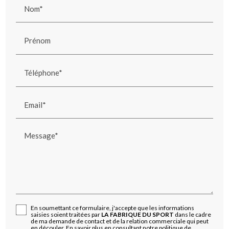
Nom*
Prénom
Téléphone*
Email*
Message*
En soumettant ce formulaire, j'accepte que les informations
saisies soient traitées par
LA FABRIQUE DU SPORT
dans le cadre
de ma demande de contact et de la relation commerciale qui peut
en découler.
En savoir plus en consultant notre politique de