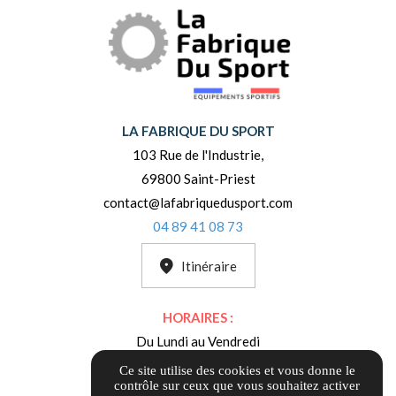
LA FABRIQUE DU SPORT
103 Rue de l'Industrie,
69800 Saint-Priest
contact@lafabriquedusport.com
04 89 41 08 73
Itinéraire
HORAIRES :
Du Lundi au Vendredi
de 8h à 12h
Ce site utilise des cookies et vous donne le
contrôle sur ceux que vous souhaitez activer
et de 13h30 à 18h