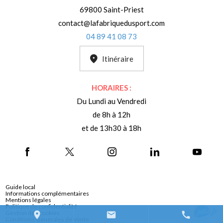
69800 Saint-Priest
contact@lafabriquedusport.com
04 89 41 08 73
Itinéraire
HORAIRES :
Du Lundi au Vendredi
de 8h à 12h
et de 13h30 à 18h
Guide local
Informations complémentaires
Mentions légales
Politique de confidentialité
Gestion des cookies
place
mail
call
Conditions Générales de Vente